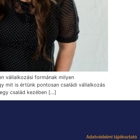
yen vállalkozási formának milyen
y mit is értünk pontosan családi vállalkozás
a egy család kezében […]
Adatvédelmi tájékoztató