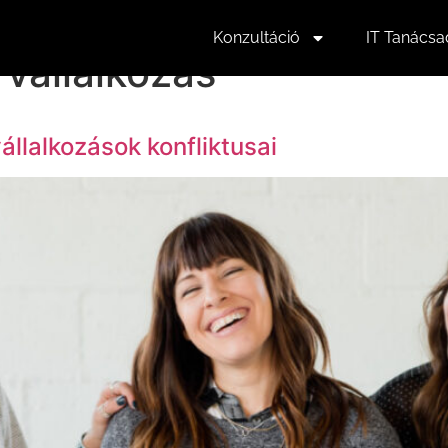
Konzultáció
IT Tanácsa
 vállalkozás
állalkozások konfliktusai