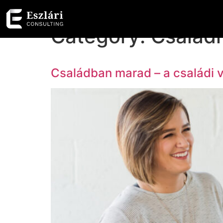
Category:
Családi
Családban marad – a családi v