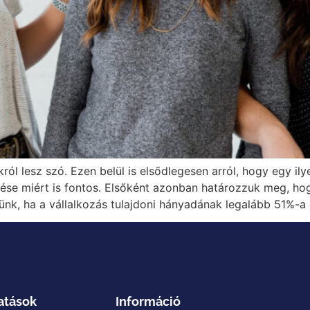
ól lesz szó. Ezen belül is elsődlegesen arról, hogy egy il
lése miért is fontos. Elsőként azonban határozzuk meg, hog
tünk, ha a vállalkozás tulajdoni hányadának legalább 51%-
atások
Információ