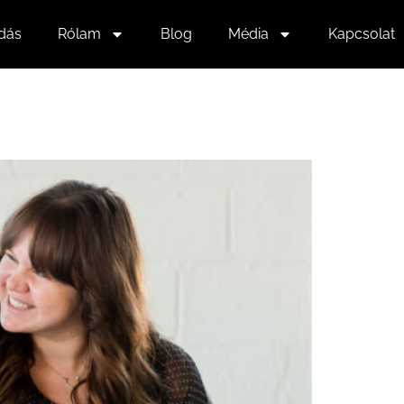
dás
Rólam
Blog
Média
Kapcsolat