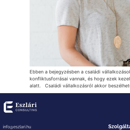
Ebben a bejegyzésben a családi vállalkozásokr
konfliktusforrásai vannak, és hogy ezek keze
alatt. Családi vállalkozásról akkor beszélhe
Szolgált
info@eszlari.hu