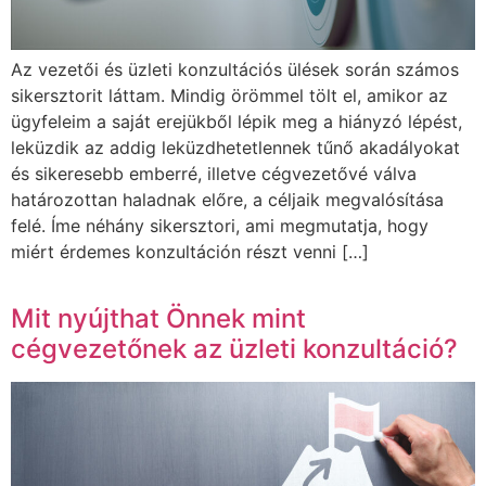
Az vezetői és üzleti konzultációs ülések során számos
sikersztorit láttam. Mindig örömmel tölt el, amikor az
ügyfeleim a saját erejükből lépik meg a hiányzó lépést,
leküzdik az addig leküzdhetetlennek tűnő akadályokat
és sikeresebb emberré, illetve cégvezetővé válva
határozottan haladnak előre, a céljaik megvalósítása
felé. Íme néhány sikersztori, ami megmutatja, hogy
miért érdemes konzultáción részt venni […]
Mit nyújthat Önnek mint
cégvezetőnek az üzleti konzultáció?