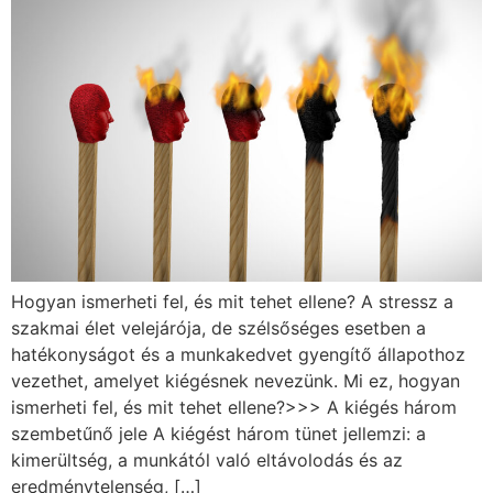
Hogyan ismerheti fel, és mit tehet ellene? A stressz a
szakmai élet velejárója, de szélsőséges esetben a
hatékonyságot és a munkakedvet gyengítő állapothoz
vezethet, amelyet kiégésnek nevezünk. Mi ez, hogyan
ismerheti fel, és mit tehet ellene?>>> A kiégés három
szembetűnő jele A kiégést három tünet jellemzi: a
kimerültség, a munkától való eltávolodás és az
eredménytelenség, […]