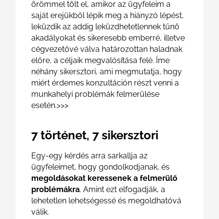
örömmel tölt el, amikor az ügyfeleim a
saját erejükből lépik meg a hiányzó lépést,
leküzdik az addig leküzdhetetlennek tűnő
akadályokat és sikeresebb emberré, illetve
cégvezetővé válva határozottan haladnak
előre, a céljaik megvalósítása felé. Íme
néhány sikersztori, ami megmutatja, hogy
miért érdemes konzultáción részt venni a
munkahelyi problémák felmerülése
esetén.>>>
7 történet, 7 sikersztori
Egy-egy kérdés arra sarkallja az
ügyfeleimet, hogy gondolkodjanak, és
megoldásokat keressenek a felmerülő
problémákra
. Amint ezt elfogadják, a
lehetetlen lehetségessé és megoldhatóvá
válik.