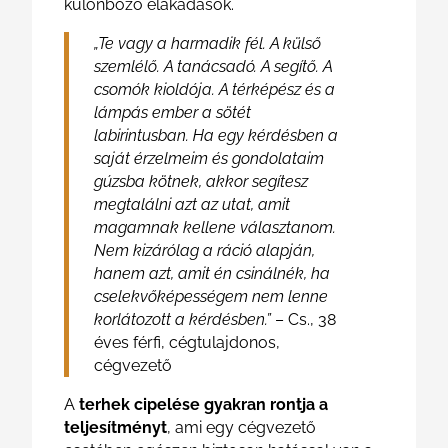
különböző elakadások.
„Te vagy a harmadik fél. A külső
szemlélő. A tanácsadó. A segítő. A
csomók kioldója. A térképész és a
lámpás ember a sötét
labirintusban. Ha egy kérdésben a
saját érzelmeim és gondolataim
gúzsba kötnek, akkor segítesz
megtalálni azt az utat, amit
magamnak kellene választanom.
Nem kizárólag a ráció alapján,
hanem azt, amit én csinálnék, ha
cselekvőképességem nem lenne
korlátozott a kérdésben.”
– Cs., 38
éves férfi, cégtulajdonos,
cégvezető
A
terhek cipelése gyakran rontja a
teljesítményt
, ami egy cégvezető