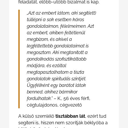
feladatát, előbb-utóbb bizalmat is kap.
„Azt az embert látom, aki segít(ett)
túllépni a sok esetben káros
gondolataimon, félelmeimen. Azt
az embert, akiben feltétlenül
megbízom, és akivel a
legféltettebb gondolataimat is
megosztom. Aki megtanított a
gondolkodás szofisztikáltabb
módjára, és ezáltal
megtapasztalhatom a tiszta
gondolatok spirituális szintjét.
Ügyfélként egy barátot látok
benned, akihez bármikor
fordulhatok.”
– K., 56 éves férfi,
cégtulajdonos, cégvezető
A külső szemlélő
tisztábban lát
, ezért tud
segíteni is, hiszen nem szorítják béklyóba a