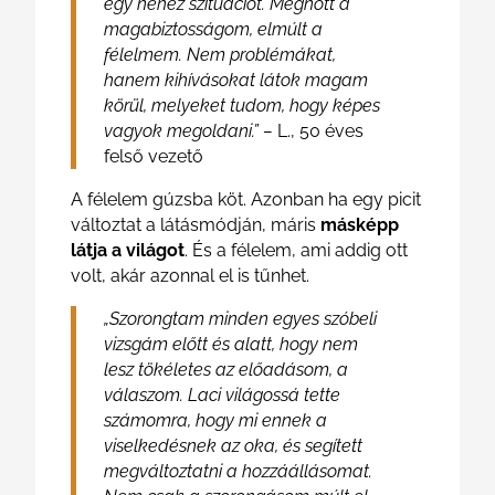
egy nehéz szituációt. Megnőtt a
magabiztosságom, elmúlt a
félelmem. Nem problémákat,
hanem kihívásokat látok magam
körül, melyeket tudom, hogy képes
vagyok megoldani.” –
L., 50 éves
felső vezető
A félelem gúzsba köt. Azonban ha egy picit
változtat a látásmódján, máris
másképp
látja a világot
. És a félelem, ami addig ott
volt, akár azonnal el is tűnhet.
„Szorongtam minden egyes szóbeli
vizsgám előtt és alatt, hogy nem
lesz tökéletes az előadásom, a
válaszom. Laci világossá tette
számomra, hogy mi ennek a
viselkedésnek az oka, és segített
megváltoztatni a hozzáállásomat.