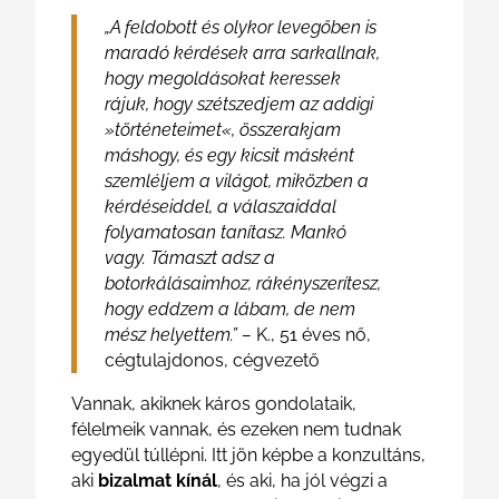
„A feldobott és olykor levegőben is
maradó kérdések arra sarkallnak,
hogy megoldásokat keressek
rájuk, hogy szétszedjem az addigi
»történeteimet«, összerakjam
máshogy, és egy kicsit másként
szemléljem a világot, miközben a
kérdéseiddel, a válaszaiddal
folyamatosan tanítasz. Mankó
vagy. Támaszt adsz a
botorkálásaimhoz, rákényszerítesz,
hogy eddzem a lábam, de nem
mész helyettem.” –
K., 51 éves nő,
cégtulajdonos, cégvezető
Vannak, akiknek káros gondolataik,
félelmeik vannak, és ezeken nem tudnak
egyedül túllépni. Itt jön képbe a konzultáns,
aki
bizalmat kínál
, és aki, ha jól végzi a