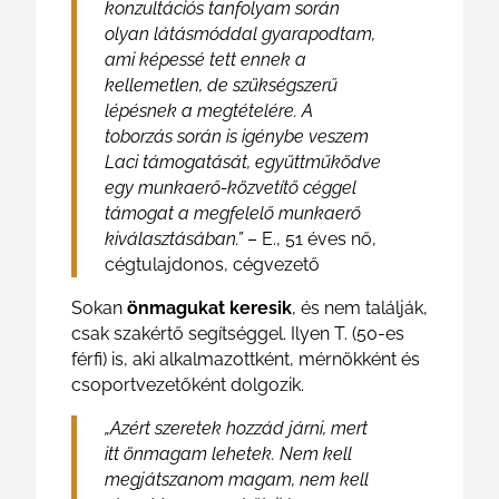
konzultációs tanfolyam során
olyan látásmóddal gyarapodtam,
ami képessé tett ennek a
kellemetlen, de szükségszerű
lépésnek a megtételére. A
toborzás során is igénybe veszem
Laci támogatását, együttműködve
egy munkaerő-közvetítő céggel
támogat a megfelelő munkaerő
kiválasztásában.”
– E., 51 éves nő,
cégtulajdonos, cégvezető
Sokan
önmagukat keresik
, és nem találják,
csak szakértő segítséggel. Ilyen T. (50-es
férfi) is, aki alkalmazottként, mérnökként és
csoportvezetőként dolgozik.
„Azért szeretek hozzád járni, mert
itt önmagam lehetek. Nem kell
megjátszanom magam, nem kell