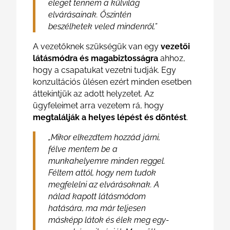
eleget tennem a külvilág
elvárásainak. Őszintén
beszélhetek veled mindenről.”
A vezetőknek szükségük van egy
vezetői
látásmódra és magabiztosságra
ahhoz,
hogy a csapatukat vezetni tudják. Egy
konzultációs ülésen ezért minden esetben
áttekintjük az adott helyzetet. Az
ügyfeleimet arra vezetem rá, hogy
megtalálják a helyes lépést és döntést
.
„Mikor elkezdtem hozzád járni,
félve mentem be a
munkahelyemre minden reggel.
Féltem attól, hogy nem tudok
megfelelni az elvárásoknak. A
nálad kapott látásmódom
hatására, ma már teljesen
másképp látok és élek meg egy-