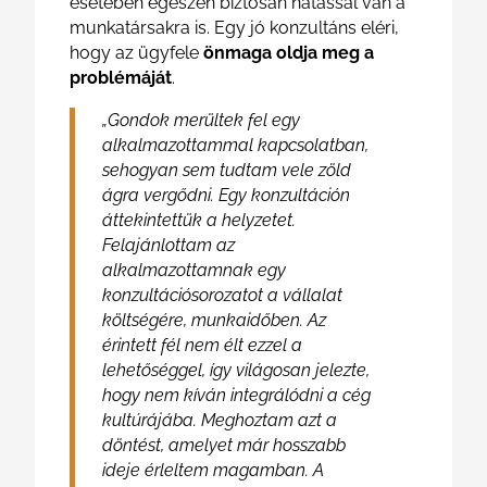
esetében egészen biztosan hatással van a
munkatársakra is. Egy jó konzultáns eléri,
hogy az ügyfele
önmaga oldja meg a
problémáját
.
„Gondok merültek fel egy
alkalmazottammal kapcsolatban,
sehogyan sem tudtam vele zöld
ágra vergődni. Egy konzultáción
áttekintettük a helyzetet.
Felajánlottam az
alkalmazottamnak egy
konzultációsorozatot a vállalat
költségére, munkaidőben. Az
érintett fél nem élt ezzel a
lehetőséggel, így világosan jelezte,
hogy nem kíván integrálódni a cég
kultúrájába. Meghoztam azt a
döntést, amelyet már hosszabb
ideje érleltem magamban. A