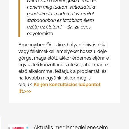
Nem csak a szorongásom múlt el,
hanem meg tudtam változtatni a
gondolkodásmódomat is, amitől
szabadabban és lazábban élem
azóta az életem.” – Sz.,
25 éves
egyetemista
Amennyiben Ön is küzd olyan kihívásokkal
vagy félelmekkel, amelyeket hosszú ideje
görget maga előtt, akkor érdemes eljönnie
egy üzleti konzultációs ülésre, ahol már az
első alkalommal feltárjuk a problémát, és
ha tovább megyünk, akkor meg is
oldjuk.
Kérjen konzultációs időpontot
itt.>>>
Aktuális médiamegjelenéseim