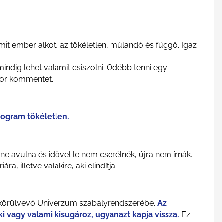
it ember alkot, az tökéletlen, múlandó és függő. Igaz
ndig lehet valamit csiszolni. Odébb tenni egy
 sor kommentet.
ogram tökéletlen.
ne avulna és idővel le nem cserélnék, újra nem írnák.
 illetve valakire, aki elindítja.
et körülvevő Univerzum szabályrendszerébe.
Az
i vagy valami kisugároz, ugyanazt kapja vissza.
Ez