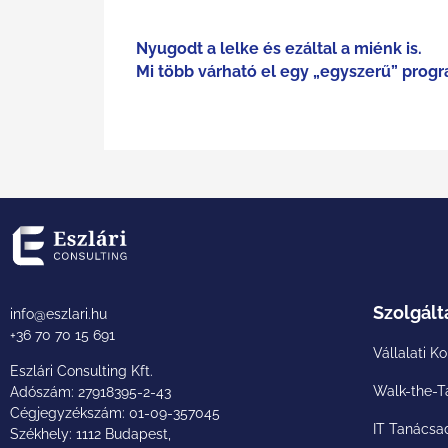
Nyugodt a lelke és ezáltal a miénk is.
Mi több várható el egy „egyszerű” prog
Szolgált
info@eszlari.hu
+36 70 70 15 691
Vállalati K
Eszlári Consulting Kft.
Walk-the-T
Adószám: 27918395-2-43
Cégjegyzékszám: 01-09-357045
IT Tanácsa
Székhely: 1112 Budapest,