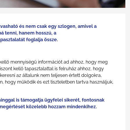
lvasható és nem csak egy szlogen, amivel a
á tenni, hanem hosszú, a
pasztalatát foglalja össze.
út kellő mennyiségű információt ad ahhoz, hogy meg
szont kellő tapasztalattal is felruház ahhoz, hogy
keresni az általunk nem teljesen értett dolgokra,
n, hogy működik és ezt tiszteletben tartva használjuk,
nggal is támogatja ügyfelei sikerét, fontosnak
 megértését közelebb hozzam mindenkihez.