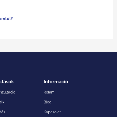
ramtól?
atások
Információ
onzultáció
Rólam
alk
Blog
dás
Kapcsolat