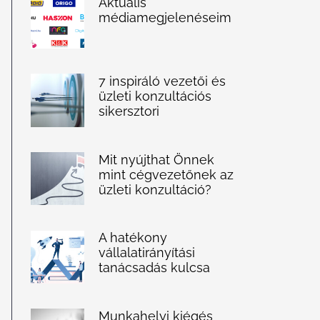
Aktuális
médiamegjelenéseim
7 inspiráló vezetői és
üzleti konzultációs
sikersztori
Mit nyújthat Önnek
mint cégvezetőnek az
üzleti konzultáció?
A hatékony
vállalatirányítási
tanácsadás kulcsa
Munkahelyi kiégés