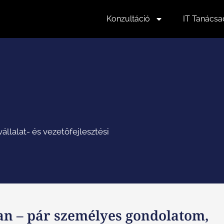
Konzultáció
IT Tanácsa
állalat- és vezetőfejlesztési
an – pár személyes gondolatom,