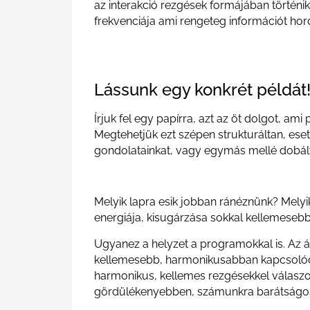
az interakció rezgések formájában történ
frekvenciája ami rengeteg információt hor
Lássunk egy konkrét példát
Írjuk fel egy papírra, azt az öt dolgot, ami
Megtehetjük ezt szépen strukturáltan, eset
gondolatainkat, vagy egymás mellé dobál
Melyik lapra esik jobban ránéznünk? Melyi
energiája, kisugárzása sokkal kellemeseb
Ugyanez a helyzet a programokkal is. Az át
kellemesebb, harmonikusabban kapcsolódi
harmonikus, kellemes rezgésekkel válaszol 
gördülékenyebben, számunkra barátságo