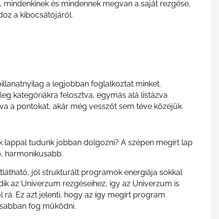
ik, mindenkinek és mindennek megvan a saját rezgése,
doz a kibocsátójáról.
!
 pillanatnyilag a legjobban foglalkoztat minket.
leg kategóriákra felosztva, egymás alá listázva
va a pontokat, akár még vesszőt sem téve közéjük.
k lappal tudunk jobban dolgozni? A szépen megírt lap
b, harmonikusabb.
látható, jól strukturált programok energiája sokkal
k az Univerzum rezgéseihez, így az Univerzum is
rá. Ez azt jelenti, hogy az így megírt program
sabban fog működni.