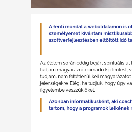
A fenti mondat a weboldalamon is o
személyemet kívántam misztikusabb
szoftverfejlesztésben eltöltött idő ta
Az életem során eddig bejárt spirituális 
tudjam magyarázni a címadó kijelentést, vi
tudjam, nem feltétlenül kell magyarázatot 
jelenségekre. Elég, ha tudjuk, hogy úgy va
figyelembe veszzük őket.
Azonban informatikusként, aki coachi
tartom, hogy a programok lelkének