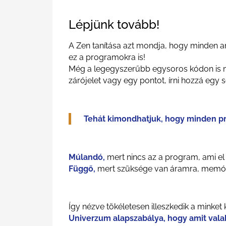
Lépjünk tovább!
A Zen tanítása azt mondja, hogy minden am
ez a programokra is!
Még a legegyszerűbb egysoros kódon is mi
zárójelet vagy egy pontot, írni hozzá egy
Tehát kimondhatjuk, hogy minden pr
Múlandó,
mert nincs az a program, ami el 
Függő,
mert szüksége van áramra, memóriára,
Így nézve tökéletesen illeszkedik a mink
Univerzum alapszabálya, hogy amit valak