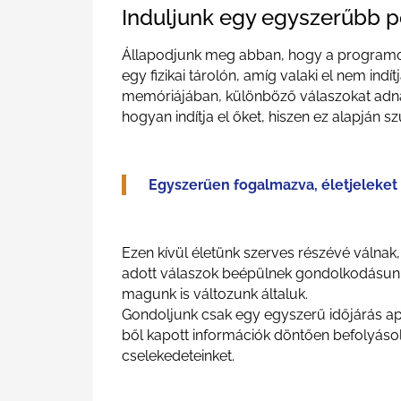
Induljunk egy egyszerűbb po
Állapodjunk meg abban, hogy a programok
egy fizikai tárolón, amíg valaki el nem in
memóriájában, különböző válaszokat adnak
hogyan indítja el őket, hiszen ez alapján sz
Egyszerűen fogalmazva, életjeleket 
Ezen kívül életünk szerves részévé válnak,
adott válaszok beépülnek gondolkodásunk
magunk is változunk általuk.
Gondoljunk csak egy egyszerű időjárás app
ből kapott információk döntően befolyáso
cselekedeteinket.