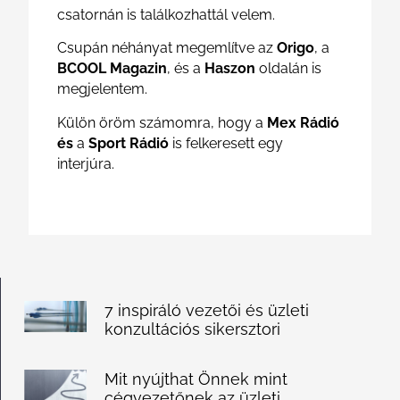
csatornán is találkozhattál velem.
Csupán néhányat megemlítve az
Origo
, a
BCOOL Magazin
, és a
Haszon
oldalán is
megjelentem.
Külön öröm számomra, hogy a
Mex Rádió
és
a
Sport Rádió
is felkeresett egy
interjúra.
7 inspiráló vezetői és üzleti
konzultációs sikersztori
Mit nyújthat Önnek mint
cégvezetőnek az üzleti