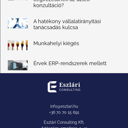
konzultáció?
A hatékony vállalatirányítási
tanácsadás kulcsa
Munkahelyi kiégés
Érvek ERP-rendszerek mellett
info@eszlari.hu
+36 70 70 15 691
Eszlári Consulting Kft.